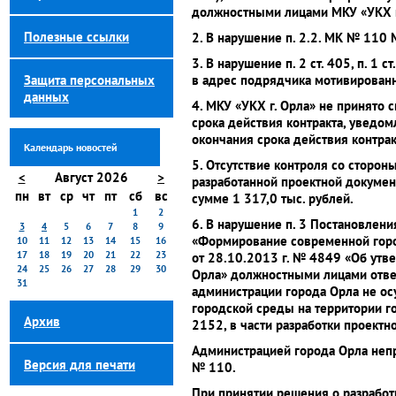
должностными лицами МКУ «УКХ г.
Полезные ссылки
2. В нарушение п. 2.2. МК № 110 
3. В нарушение п. 2 ст. 405, п. 
Защита персональных
в адрес подрядчика мотивированн
данных
4. МКУ «УКХ г. Орла» не принято
срока действия контракта, уведо
окончания срока действия контрак
Календарь новостей
5. Отсутствие контроля со сторо
<
Август 2026
>
разработанной проектной докумен
пн
вт
ср
чт
пт
сб
вс
сумме 1 317,0 тыс. рублей.
1
2
6. В нарушение п. 3 Постановле
3
4
5
6
7
8
9
«Формирование современной город
10
11
12
13
14
15
16
17
18
19
20
21
22
23
от 28.10.2013 г. № 4849 «Об утв
24
25
26
27
28
29
30
Орла» должностными лицами ответ
31
администрации города Орла не о
городской среды на территории г
Архив
2152, в части разработки проектн
Администрацией города Орла неп
Версия для печати
№ 110.
При принятии решения о разработ