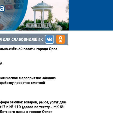
Я ДЛЯ СЛАБОВИДЯЩИХ
ьно-счётной палаты города Орла
А
алитическое мероприятие «Анализ
зработку проектно-сметной
ере закупок товаров, работ, услуг для
17 г. № 110 (далее по тексту – МК №
 Детского парка в городе Орле»