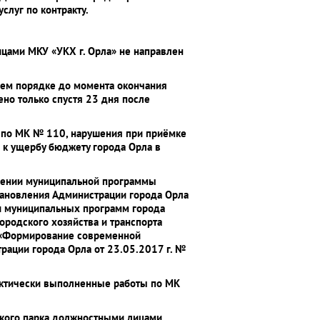
слуг по контракту.
лицами МКУ «УКХ г. Орла» не направлен
нем порядке до момента окончания
ено только спустя 23 дня после
т по МК № 110, нарушения при приёмке
 к ущербу бюджету города Орла в
ждении муниципальной программы
ановления Администрации города Орла
ти муниципальных программ города
родского хозяйства и транспорта
ы «Формирование современной
рации города Орла от 23.05.2017 г. №
актически выполненные работы по МК
ского парка должностными лицами