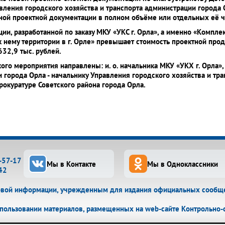
вления городского хозяйства и транспорта администрации города 
ой проектной документации в полном объёме или отдельных её ч
ции, разработанной по заказу МКУ «УКС г. Орла», а именно «Компл
 нему территории в г. Орле» превышает стоимость проектной прод
632,9 тыс. рублей.
го мероприятия направлены: и. о. начальника МКУ «УКХ г. Орла»,
города Орла - начальнику Управления городского хозяйства и тран
рокуратуре Советского района города Орла.
3-57-17
Мы в Контакте
Мы в Одноклассники
42
овой информации, учрежденным для издания официальных сообщен
пользовании материалов, размещенных на web-сайте Контрольно-сч