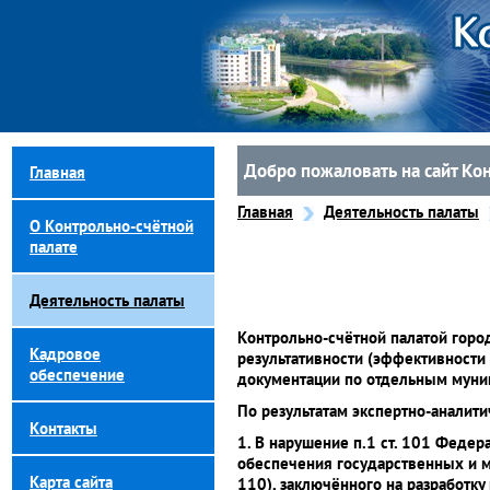
Добро пожаловать на сайт Ко
Главная
Главная
Деятельность палаты
О Контрольно-счётной
палате
Деятельность палаты
Контрольно-счётной палатой горо
Кадровое
результативности (эффективности
обеспечение
документации по отдельным муни
По результатам экспертно-аналит
Контакты
1. В нарушение п.1 ст. 101 Федер
обеспечения государственных и му
Карта сайта
110), заключённого на разработку