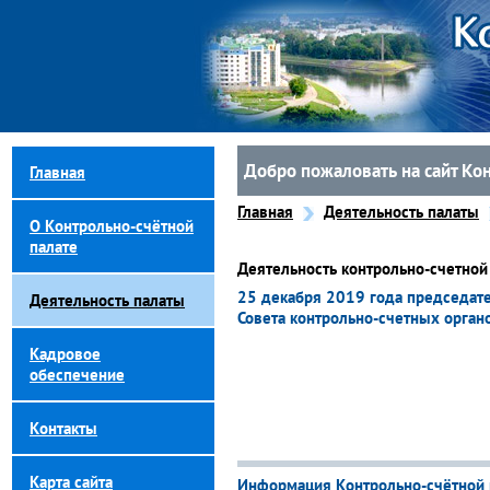
Добро пожаловать на сайт Ко
Главная
Главная
Деятельность палаты
О Контрольно-счётной
палате
Деятельность контрольно-счетно
25 декабря 2019 года председате
Деятельность палаты
Совета контрольно-счетных орган
Кадровое
обеспечение
Контакты
Карта сайта
Информация Контрольно-счётной 