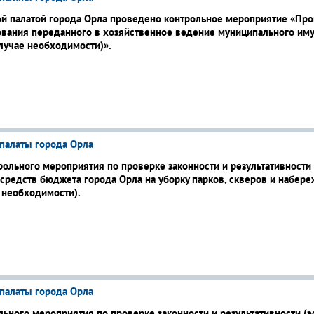
палатой города Орла проведено контрольное мероприятие «Про
вания переданного в хозяйственное ведение муниципального имуще
случае необходимости)».
палаты города Орла
льного мероприятия по проверке законности и результативности 
средств бюджета города Орла на уборку парков, скверов и набере
 необходимости).
палаты города Орла
льного мероприятия по проверке законности и результативности (