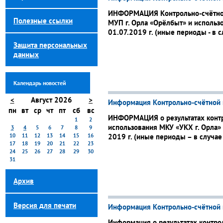
ИНФОРМАЦИЯ Контрольно-счётной 
Полезные ссылки
МУП г. Орла «Орёлбыт» и использо
01.07.2019 г. (иные периоды - в 
Защита персональных
данных
Календарь новостей
<
Август 2026
>
Информация Контрольно-счётной 
пн
вт
ср
чт
пт
сб
вс
ИНФОРМАЦИЯ о результатах контро
1
2
использования МКУ «УКХ г. Орла» 
3
4
5
6
7
8
9
10
11
12
13
14
15
16
2019 г. (иные периоды – в случае
17
18
19
20
21
22
23
24
25
26
27
28
29
30
31
Архив
Версия для печати
Информация Контрольно-счётной 
Информация о результатах контро