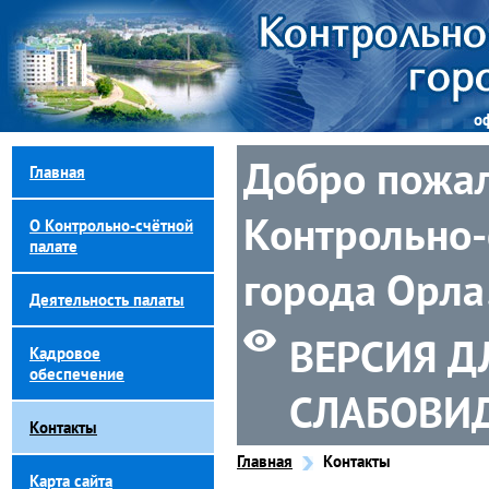
о
Добро пожал
Главная
Контрольно-
О Контрольно-счётной
палате
города Орла
Деятельность палаты
ВЕРСИЯ Д
Кадровое
обеспечение
СЛАБОВИ
Контакты
Главная
Контакты
Карта сайта