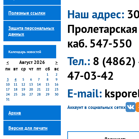
Наш адрес:
30
Полезные ссылки
Пролетарская г
Защита персональных
данных
каб. 547-550
Календарь новостей
Тел.:
8 (4862)
<
Август 2026
>
пн
вт
ср
чт
пт
сб
вс
47-03-42
1
2
3
4
5
6
7
8
9
10
11
12
13
14
15
16
Е-mail:
kspore
17
18
19
20
21
22
23
24
25
26
27
28
29
30
31
Аккаунт в социальных сетях
Архив
Версия для печати