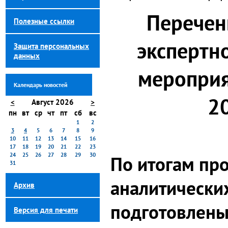
Перечен
Полезные ссылки
экспертн
Защита персональных
данных
мероприя
Календарь новостей
2
<
Август 2026
>
пн
вт
ср
чт
пт
сб
вс
1
2
3
4
5
6
7
8
9
10
11
12
13
14
15
16
17
18
19
20
21
22
23
24
25
26
27
28
29
30
По итогам пр
31
аналитически
Архив
подготовлены
Версия для печати