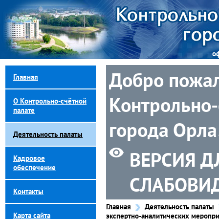
о
Добро пожал
Главная
Контрольно-
О Контрольно-счётной
палате
города Орла
Деятельность палаты
ВЕРСИЯ Д
Кадровое
обеспечение
СЛАБОВИ
Контакты
Главная
Деятельность палаты
Карта сайта
экспертно-аналитических меропри