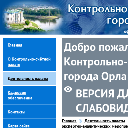
о
Добро пожал
Главная
Контрольно-
О Контрольно-счётной
палате
города Орла
Деятельность палаты
ВЕРСИЯ Д
Кадровое
обеспечение
СЛАБОВИ
Контакты
Главная
Деятельность палаты
Карта сайта
экспертно-аналитических меропри