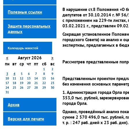
В нарушение ст.8 Положения «О 
Полезные ссылки
депутатов от 30.10.2014 г. № 56
с приложением на 229-ти листах,
03.02.2021 г., представлен 09.02.
Защита персональных
данных
Сокращая установленное Положени
городского Совета) на анализ и 
экспертизы, предлагаемых в бюдж
Календарь новостей
<
Август 2026
>
Рассмотрев представленные попр
пн
вт
ср
чт
пт
сб
вс
1
2
3
4
5
6
7
8
9
Представленным проектом предла
10
11
12
13
14
15
16
17
18
19
20
21
22
23
без изменения основных парамет
24
25
26
27
28
29
30
1. Администрация города Орла пр
31
353,0 тыс. рублей, зарезервиров
города Орла.
Архив
Однако, проведённый анализ пока
сумме 2 570 496,0 тыс. рублей, п
Версия для печати
т. р. : 247 раб. дней х 23 раб. дня).