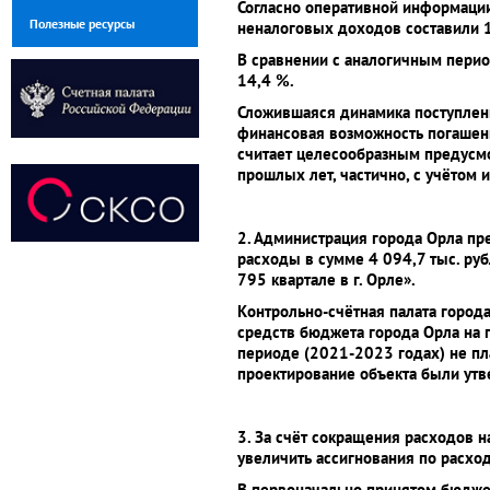
Согласно оперативной информации
Полезные ресурсы
неналоговых доходов составили 190
В сравнении с аналогичным перио
14,4 %.
Сложившаяся динамика поступлени
финансовая возможность погашени
считает целесообразным предусм
прошлых лет, частично, с учётом 
2. Администрация города Орла пр
расходы в сумме 4 094,7 тыс. руб
795 квартале в г. Орле».
Контрольно-счётная палата город
средств бюджета города Орла на п
периоде (2021-2023 годах) не пл
проектирование объекта были ут
3. За счёт сокращения расходов 
увеличить ассигнования по расхо
В первоначально принятом бюджет