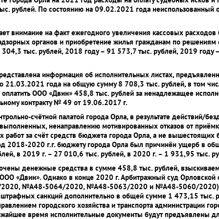
ыс. рублей. По состоянию на 09.02.2021 года неиспользованный о
ает внимание на факт ежегодного увеличения кассовых расходов 
дзорных органов и приобретение жилья гражданам по решениям с
 304,3 тыс. рублей, 2018 году – 91 573,7 тыс. рублей, 2019 году –
редставлена информация об исполнительных листах, предъявленн
до 21.03.2021 года на общую сумму 8 708,3 тыс. рублей, в том чис
оплатить ООО «Двин» 458,8 тыс. рублей за ненадлежащее исполне
ному контракту № 49 от 19.06.2017 г.
нтрольно-счётной палатой города Орла, в результате действий/бе
выполненных, ненаправлению мотивированных отказов от приёмк
 работ за счёт средств бюджета города Орла, а не вышестоящих 
д 2018-2020 г.г. бюджету города Орла был причинён ущерб в общ
блей, в 2019 г. – 27 010,6 тыс. рублей, в 2020 г. – 1 931,95 тыс. р
чены денежные средства в сумме 458,8 тыс. рублей, взыскиваемы
ОО «Двин». Однако в конце 2020 г. Арбитражный суд Орловской 
2020, №А48-5064/2020, №А48-5063/2020 и №А48-5060/2020) о 
 штрафных санкций дополнительно в общей сумме 1 473,15 тыс. р
правлением городского хозяйства и транспорта администрации гор
ближайшее время исполнительные документы будут предъявлены дл