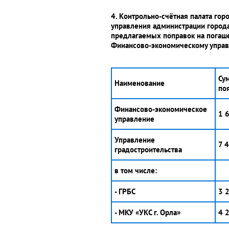
4. Контрольно-счётная палата го
управления администрации города
предлагаемых поправок на погаш
Финансово-экономическому управ
Су
Наименование
по
Финансово-экономическое
1 
управление
Управление
7 
градостроительства
в том числе:
- ГРБС
3 
- МКУ «УКС г. Орла»
4 