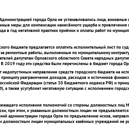
Администрацией города Орла не устанавливались лица, виновные
нные меры для компенсации нанесённого ущерба и привлечения к
ода в год негативной практики приёмки и оплаты работ по муници
одского бюджета предлагается оплатить исполнительный лист по с
й за ремонтные работы, выполненные по муниципальному контракту
рателей депутатам Орловского областного Совета народных депута
. В 2019 году эти средства были перечислены в бюджет города Ор
ает недопустимым направление средств городского бюджета на ис
чит принципу разграничения доходов, расходов и источников фин
ссийской Федерации (статья 30 Бюджетного кодекса РФ) и принц
), а также усугубляет негативную ситуацию с исполнением городс
длежащего исполнения полномочий со стороны должностных лиц М
ки, при этом, к указанным должностным лицам не предъявляются 
ний администрации города Орла по предъявлению исков, направле
ым должностным лицам муниципальных казённых учреждений не ра