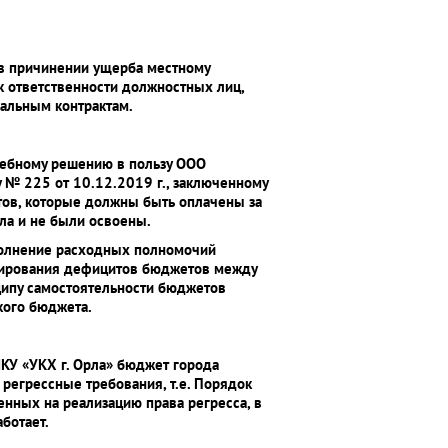
 в причинении ущерба местному
 ответственности должностных лиц,
пальным контрактам.
удебному решению в пользу ООО
 № 225 от 10.12.2019 г., заключенному
тов, которые должны быть оплачены за
ла и не были освоены.
полнение расходных полномочий
ансирования дефицитов бюджетов между
ипу самостоятельности бюджетов
кого бюджета.
КУ «УКХ г. Орла» бюджет города
регрессные требования, т.е. Порядок
нных на реализацию права регресса, в
ботает.