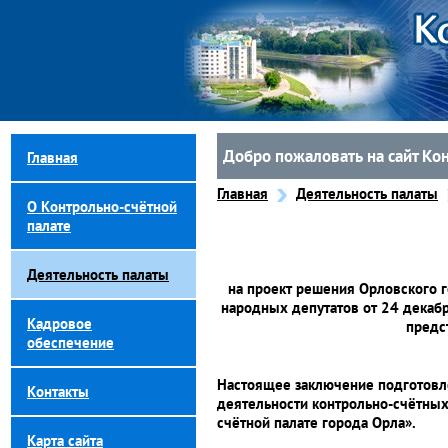
Добро пожаловать на сайт Ко
Главная
Главная
Деятельность палаты
О Контрольно-счётной
палате
Деятельность палаты
на проект решения Орловского г
народных депутатов от 24 декаб
Кадровое
предс
обеспечение
Настоящее заключение подготовл
Контакты
деятельности контрольно-счётных
счётной палате города Орла».
Карта сайта