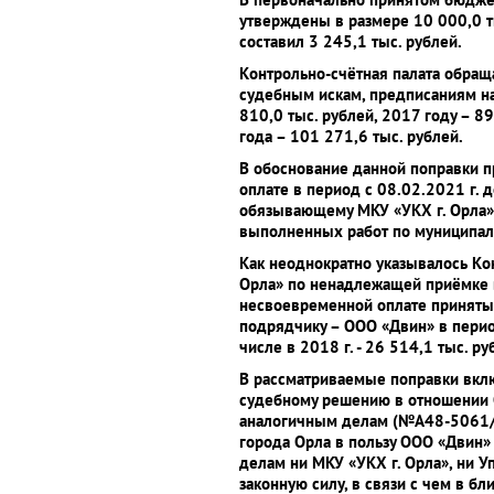
утверждены в размере 10 000,0 т
составил 3 245,1 тыс. рублей.
Контрольно-счётная палата обращ
судебным искам, предписаниям на
810,0 тыс. рублей, 2017 году – 89
года – 101 271,6 тыс. рублей.
В обоснование данной поправки п
оплате в период с 08.02.2021 г. 
обязывающему МКУ «УКХ г. Орла» 
выполненных работ по муниципаль
Как неоднократно указывалось Ко
Орла» по ненадлежащей приёмке 
несвоевременной оплате принятых
подрядчику – ООО «Двин» в перио
числе в 2018 г. - 26 514,1 тыс. ру
В рассматриваемые поправки вклю
судебному решению в отношении О
аналогичным делам (№А48-5061/
города Орла в пользу ООО «Двин»
делам ни МКУ «УКХ г. Орла», ни У
законную силу, в связи с чем в 