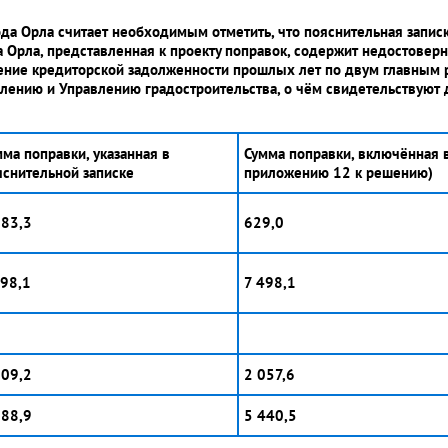
рода Орла считает необходимым отметить, что пояснительная запи
 Орла, представленная к проекту поправок, содержит недостове
ение кредиторской задолженности прошлых лет по двум главным
лению и Управлению градостроительства, о чём свидетельствуют 
мма поправки, указанная в
Сумма поправки, включённая в
яснительной записке
приложению 12 к решению)
683,3
629,0
498,1
7 498,1
209,2
2 057,6
288,9
5 440,5