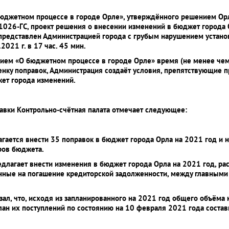
бюджетном процессе в городе Орле», утверждённого решением Ор
/1026-ГС, проект решения о внесении изменений в бюджет города
 представлен Администрацией города с грубым нарушением установ
2021 г. в 17 час. 45 мин.
ем «О бюджетном процессе в городе Орле» время (не менее чем 
оценку поправок, Администрация создаёт условия, препятствующи
ет города изменений.
авки Контрольно-счётная палата отмечает следующее:
гается внести 35 поправок в бюджет города Орла на 2021 год и
ров бюджета.
едлагает внести изменения в бюджет города Орла на 2021 год, р
анные на погашение кредиторской задолженности, между главным
зал, что, исходя из запланированного на 2021 год общего объёма
лан их поступлений по состоянию на 10 февраля 2021 года состав