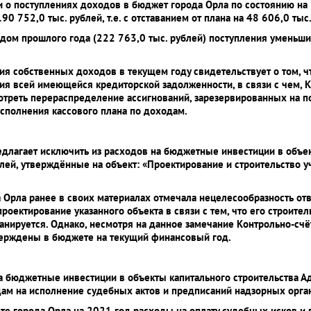
 о поступлениях доходов в бюджет города Орла по состоянию на 
 752,0 тыс. рублей, т.е. с отставанием от плана на 48 606,0 тыс.
дом прошлого года (222 763,0 тыс. рублей) поступления уменьшил
я собственных доходов в текущем году свидетельствует о том, чт
я всей имеющейся кредиторской задолженности, в связи с чем, К
отреть перераспределение ассигнований, зарезервированных на п
исполнения кассового плана по доходам.
едлагает исключить из расходов на бюджетные инвестиции в объек
лей, утверждённые на объект: «Проектирование и строительство у
а Орла ранее в своих материалах отмечала нецелесообразность от
роектирование указанного объекта в связи с тем, что его строит
анируется. Однако, несмотря на данное замечание Контрольно-сч
верждены в бюджете на текущий финансовый год.
на бюджетные инвестиции в объекты капитального строительства А
дам на исполнение судебных актов и предписаний надзорных орган
е города Орла на 2021 год расходы на оплату судебных исков и