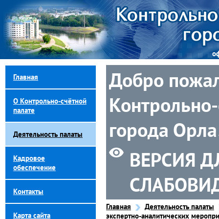
о
Добро пожал
Главная
Контрольно-
О Контрольно-счётной
палате
города Орла
Деятельность палаты
ВЕРСИЯ Д
Кадровое
обеспечение
СЛАБОВИ
Контакты
Главная
Деятельность палаты
Карта сайта
экспертно-аналитических меропри