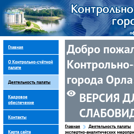
о
Добро пожал
Главная
Контрольно-
О Контрольно-счётной
палате
города Орла
Деятельность палаты
ВЕРСИЯ Д
Кадровое
обеспечение
СЛАБОВИ
Контакты
Главная
Деятельность палаты
Карта сайта
экспертно-аналитических меропри