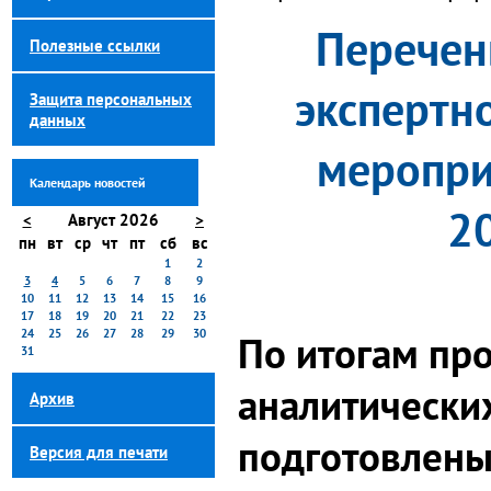
Перечен
Полезные ссылки
экспертн
Защита персональных
данных
меропри
Календарь новостей
2
<
Август 2026
>
пн
вт
ср
чт
пт
сб
вс
1
2
3
4
5
6
7
8
9
10
11
12
13
14
15
16
17
18
19
20
21
22
23
24
25
26
27
28
29
30
По итогам пр
31
аналитически
Архив
подготовлены
Версия для печати