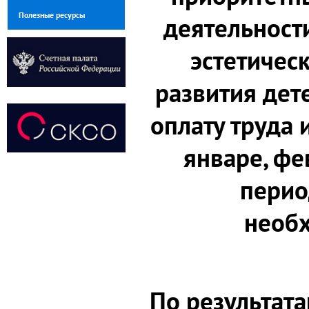
Полезные ресурсы
деятельност
эстетичес
развития дете
оплату труда 
январе, фе
перио
необ
По результат