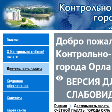
о
Добро пожал
Главная
Контрольно-
О Контрольно-счётной
палате
города Орла
Деятельность палаты
ВЕРСИЯ Д
Кадровое
обеспечение
СЛАБОВИ
Контакты
Главная
Деятельность палаты
Карта сайта
СЧЁТНОЙ ПАЛАТЫ ГОРОДА ОРЛА