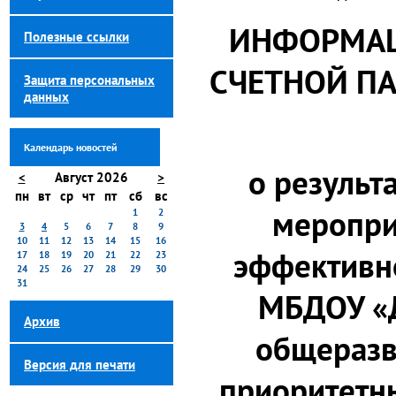
ИНФОРМАЦ
Полезные ссылки
СЧЕТНОЙ ПА
Защита персональных
данных
Календарь новостей
о результ
<
Август 2026
>
пн
вт
ср
чт
пт
сб
вс
меропри
1
2
3
4
5
6
7
8
9
10
11
12
13
14
15
16
эффективн
17
18
19
20
21
22
23
24
25
26
27
28
29
30
31
МБДОУ «
Архив
общеразв
Версия для печати
приоритетн