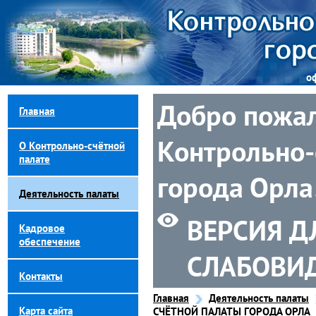
о
Добро пожал
Главная
Контрольно-
О Контрольно-счётной
палате
города Орла
Деятельность палаты
ВЕРСИЯ Д
Кадровое
обеспечение
СЛАБОВИ
Контакты
Главная
Деятельность палаты
Карта сайта
СЧЁТНОЙ ПАЛАТЫ ГОРОДА ОРЛА