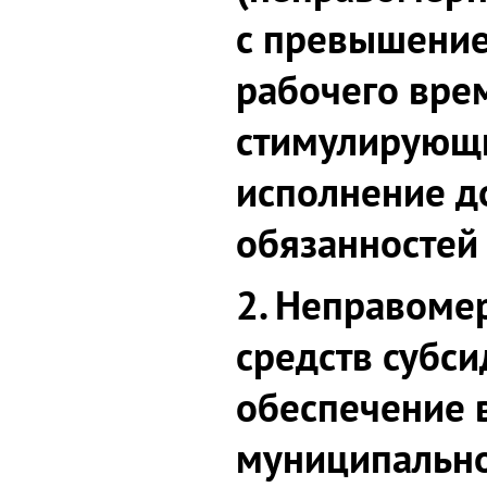
с превышени
рабочего вре
стимулирующи
исполнение 
обязанностей 
2. Неправоме
средств субс
обеспечение 
муниципально