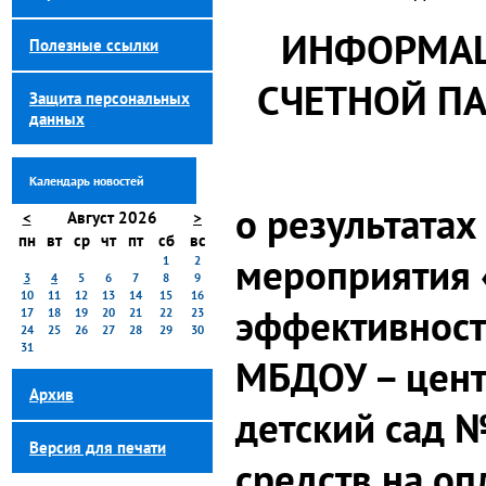
ИНФОРМАЦ
Полезные ссылки
СЧЕТНОЙ ПА
Защита персональных
данных
Календарь новостей
о результатах
<
Август 2026
>
пн
вт
ср
чт
пт
сб
вс
мероприятия 
1
2
3
4
5
6
7
8
9
10
11
12
13
14
15
16
эффективност
17
18
19
20
21
22
23
24
25
26
27
28
29
30
31
МБДОУ – центр
Архив
детский сад 
Версия для печати
средств на оп