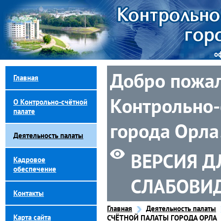
о
Добро пожал
Главная
Контрольно-
О Контрольно-счётной
палате
города Орла
Деятельность палаты
ВЕРСИЯ Д
Кадровое
обеспечение
СЛАБОВИ
Контакты
Главная
Деятельность палаты
Карта сайта
СЧЁТНОЙ ПАЛАТЫ ГОРОДА ОРЛА