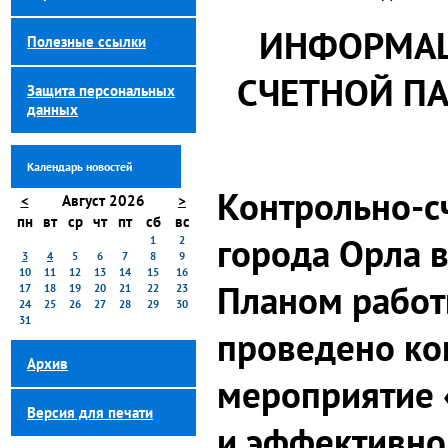
ИНФОРМАЦ
Полезные ссылки
СЧЕТНОЙ ПА
Защита персональных
данных
Календарь новостей
Контрольно-с
<
Август 2026
>
пн
вт
ср
чт
пт
сб
вс
города Орла в
1
2
3
4
5
6
7
8
9
10
11
12
13
14
15
16
Планом работ
17
18
19
20
21
22
23
24
25
26
27
28
29
30
31
проведено ко
Архив
мероприятие 
Версия для печати
и эффективно