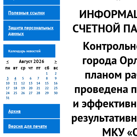
ИНФОРМАЦ
Полезные ссылки
СЧЕТНОЙ ПА
Защита персональных
данных
Контрольн
Календарь новостей
города Орл
<
Август 2026
>
пн
вт
ср
чт
пт
сб
вс
планом ра
1
2
3
4
5
6
7
8
9
10
11
12
13
14
15
16
проведена п
17
18
19
20
21
22
23
24
25
26
27
28
29
30
31
и эффективн
Архив
результативн
Версия для печати
МКУ «