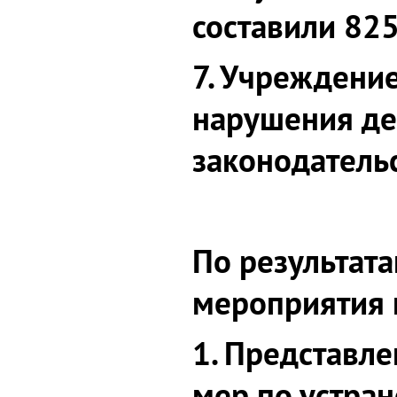
составили 825
7. Учреждени
нарушения д
законодательс
По результат
мероприятия 
1. Представл
мер по устра