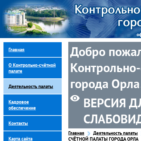
о
Добро пожал
Главная
Контрольно-
О Контрольно-счётной
палате
города Орла
Деятельность палаты
ВЕРСИЯ Д
Кадровое
обеспечение
СЛАБОВИ
Контакты
Главная
Деятельность палаты
Карта сайта
СЧЁТНОЙ ПАЛАТЫ ГОРОДА ОРЛА