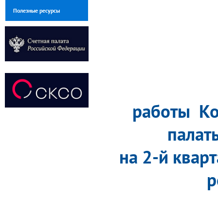
Полезные ресурсы
работы Ко
палат
на 2-й квар
р