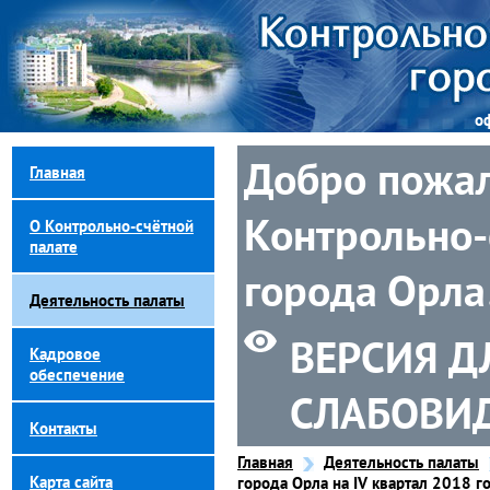
о
Добро пожал
Главная
Контрольно-
О Контрольно-счётной
палате
города Орла
Деятельность палаты
ВЕРСИЯ Д
Кадровое
обеспечение
СЛАБОВИ
Контакты
Главная
Деятельность палаты
Карта сайта
города Орла на IV квартал 2018 г