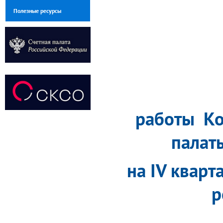
Полезные ресурсы
работы Ко
палат
на
IV
кварта
р