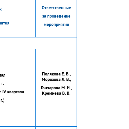
Ответственные
к
за проведение
дения
иятия
мероприятия
Полякова Е. В.,
тал
Морозова Л. В.,
г.
Гончарова М. И.,
 IV квартала
Кремнева В. В.
г.)