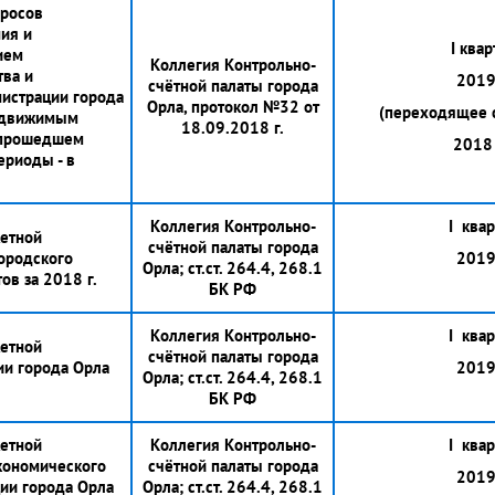
просов
ия и
I квар
ием
Коллегия Контрольно-
ва и
2019 
счётной палаты города
истрации города
Орла, протокол №32 от
(переходящее с
едвижимым
18.09.2018 г.
 прошедшем
2018 
ериоды - в
Коллегия Контрольно-
I квар
етной
счётной палаты города
городского
2019 
Орла; ст.ст. 264.4, 268.1
ов за 2018 г.
БК РФ
Коллегия Контрольно-
I квар
етной
счётной палаты города
ии города Орла
2019 
Орла; ст.ст. 264.4, 268.1
БК РФ
етной
Коллегия Контрольно-
I квар
кономического
счётной палаты города
2019 
ии города Орла
Орла; ст.ст. 264.4, 268.1