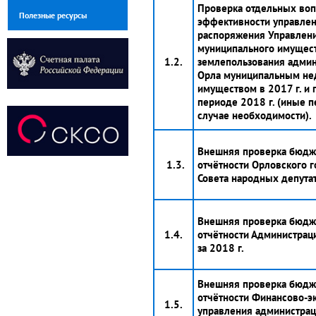
Проверка отдельных во
Полезные ресурсы
эффективности управлен
распоряжения Управлен
муниципального имущест
1.2.
землепользования админ
Орла муниципальным н
имуществом в 2017 г. и
периоде 2018 г. (иные п
случае необходимости).
Внешняя проверка бюдж
1.3.
отчётности Орловского 
Совета народных депутат
Внешняя проверка бюдж
1.4.
отчётности Администрац
за 2018 г.
Внешняя проверка бюдж
отчётности Финансово-э
1.5.
управления администрац