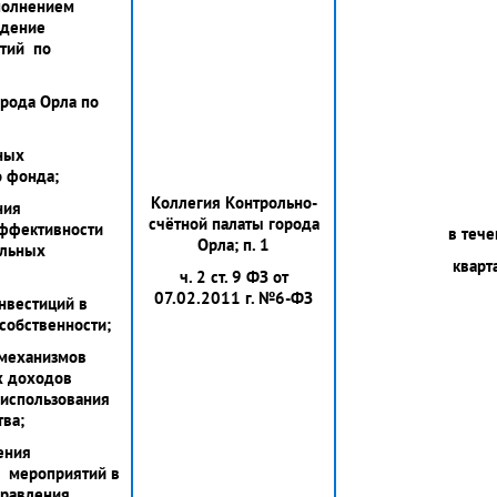
сполнением
едение
ятий по
орода Орла по
ных
о фонда;
Коллегия Контрольно-
ния
счётной палаты города
эффективности
в тече
Орла; п. 1
альных
кварт
ч. 2 ст. 9 ФЗ от
07.02.2011 г. №6-ФЗ
нвестиций в
собственности;
 механизмов
х доходов
 использования
ва;
ения
х мероприятий в
правления.