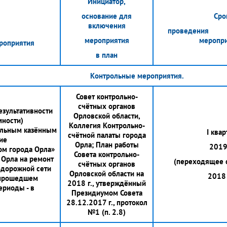
Инициатор,
основание для
Сро
включения
прове
мероприятия
меропр
роприятия
в план
Контрольные мероприятия.
Совет контрольно-
счётных органов
езультативности
Орловской области,
мности)
Коллегия Контрольно-
альным казённым
I квар
счётной палаты города
ие
Орла; План работы
2019 
ом города Орла»
Совета контрольно-
 Орла на ремонт
(переходящее с
счётных органов
-дорожной сети
Орловской области на
2018 
и прошедшем
2018 г., утверждённый
ериоды - в
Президиумом Совета
28.12.2017 г., протокол
№1 (п. 2.8)