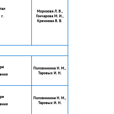
тал
Морозова Л. В.,
г.
Гончарова М. И.,
Кремнева В. В.
ере
Половинкина Н. М.,
Таровых И. Н.
ления
ере
Половинкина Н. М.,
Таровых И. Н.
ления