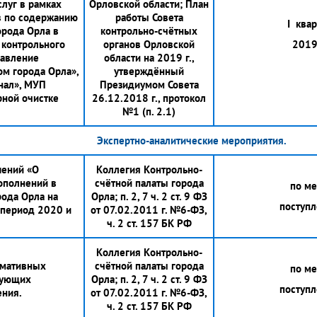
слуг в рамках
Орловской области; План
в по содержанию
работы Совета
I квар
орода Орла в
контрольно-счётных
 контрольного
органов Орловской
2019 
равление
области на 2019 г.,
м города Орла»,
утверждённый
нал», МУП
Президиумом Совета
рной очистке
26.12.2018 г., протокол
№1 (п. 2.1)
Экспертно-аналитические мероприятия.
шений «О
Коллегия Контрольно-
ополнений в
счётной палаты города
по м
ода Орла на
Орла; п. 2, 7 ч. 2 ст. 9 ФЗ
поступ
 период 2020 и
от 07.02.2011 г. №6-ФЗ,
ч. 2 ст. 157 БК РФ
Коллегия Контрольно-
рмативных
счётной палаты города
по м
рующих
Орла; п. 2, 7 ч. 2 ст. 9 ФЗ
поступ
ния.
от 07.02.2011 г. №6-ФЗ,
ч. 2 ст. 157 БК РФ