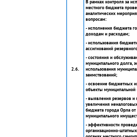
В рамках контроля за и
местного бюджета пров
аналитических меропри
вопросам:
- исполнения бюджета г
доходам и расходам;
- использования бюджет
ассигнований резервног
- состояния и обслужива
муниципального долга, 
2.6.
использования муницип
заимствований;
- освоение бюджетных и
объекты муниципальной 
- выявления резервов и
увеличения неналоговы
бюджета города Орла от
муниципального имущест
- эффективности провед
организационно-штатны
органах местного самоу