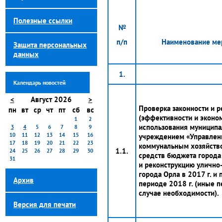
Полезные ссылки
№
п/п
Наименование ме
Защита персональных
данных
1.
Календарь новостей
<
Август 2026
>
Проверка законности и р
пн
вт
ср
чт
пт
сб
вс
(эффективности и эконо
1
2
использования муницип
3
4
5
6
7
8
9
10
11
12
13
14
15
16
учреждением «Управлен
17
18
19
20
21
22
23
коммунальным хозяйств
1.1.
24
25
26
27
28
29
30
средств бюджета города
31
и реконструкцию улично
города Орла в 2017 г. 
Архив
периоде 2018 г. (иные п
случае необходимости).
Версия для печати