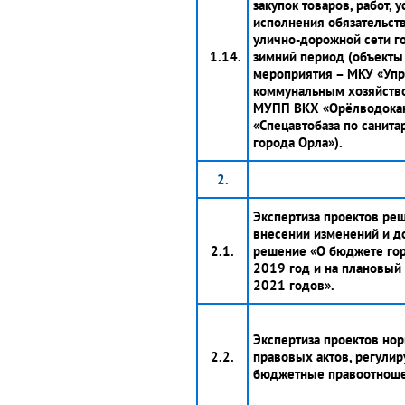
закупок товаров, работ, у
исполнения обязательст
улично-дорожной сети г
1.14.
зимний период (объекты
мероприятия – МКУ «Уп
коммунальным хозяйство
МУПП ВКХ «Орёлводока
«Спецавтобаза по санита
города Орла»).
2.
Экспертиза проектов ре
внесении изменений и д
2.1.
решение «О бюджете гор
2019 год и на плановый
2021 годов».
Экспертиза проектов но
2.2.
правовых актов, регули
бюджетные правоотноше