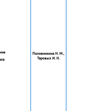
ние
Половинкина Н. М.,
Таровых И. Н.
ала