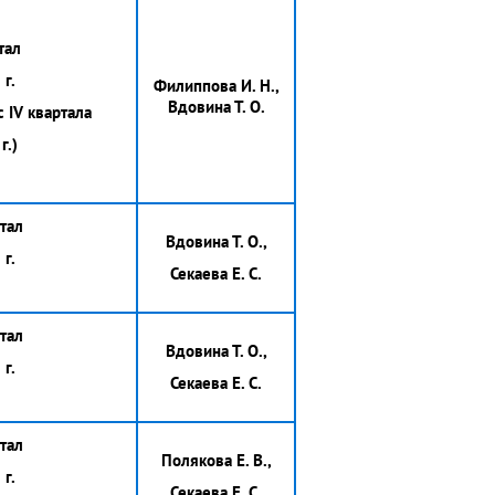
тал
г.
Филиппова И. Н.,
Вдовина Т. О.
 IV квартала
г.)
тал
Вдовина Т. О.,
г.
Секаева Е. С.
тал
Вдовина Т. О.,
г.
Секаева Е. С.
тал
Полякова Е. В.,
г.
Секаева Е. С.