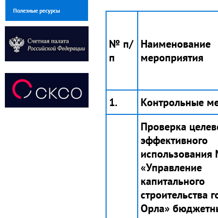
Полезные ресурсы
№ п/
Наименование
п
мероприятия
1.
Контрольные ме
Проверка целев
эффективного
использования
«Управление
капитального
строительства г
Орла» бюджетн