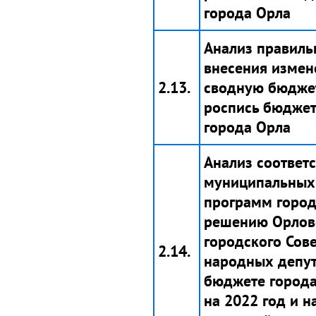
города Орла
Анализ правиль
внесения измен
2.13.
сводную бюдже
роспись бюдже
города Орла
Анализ соответ
муниципальных
программ город
решению Орлов
городского Сов
2.14.
народных депут
бюджете город
на 2022 год и н