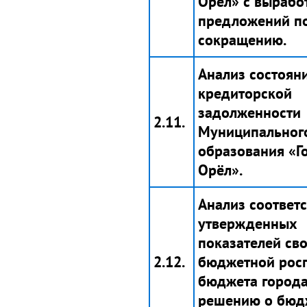
Орёл» с вырабо
предложений по
сокращению.
Анализ состоян
кредиторской
задолженности
2.11.
Муниципальног
образования «Г
Орёл».
Анализ соответ
утвержденных
показателей св
2.12.
бюджетной рос
бюджета город
решению о бюд