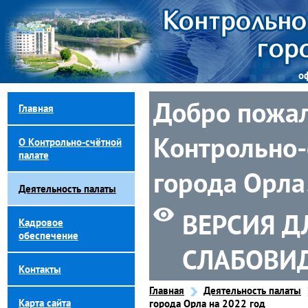
о
Добро пожал
Главная
Контрольно-
О Контрольно-счётной
палате
города Орла
Деятельность палаты
ВЕРСИЯ Д
Кадровое
обеспечение
СЛАБОВИ
Контакты
Главная
Деятельность палаты
Карта сайта
города Орла на 2022 год