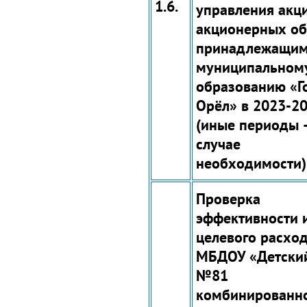
1.6.
управления акц
акционерных об
принадлежащи
муниципальном
образованию «Г
Орёл» в 2023-202
(иные периоды 
случае
необходимости)
Проверка
эффективности 
целевого расхо
МБДОУ «Детски
№81
комбинированн