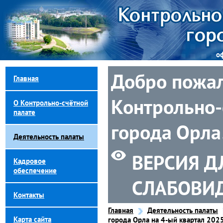
о
Добро пожал
Главная
Контрольно-
О Контрольно-счётной
палате
города Орла
Деятельность палаты
ВЕРСИЯ Д
Кадровое
обеспечение
СЛАБОВИ
Контакты
Главная
Деятельность палаты
Карта сайта
города Орла на 4-ый квартал 2025