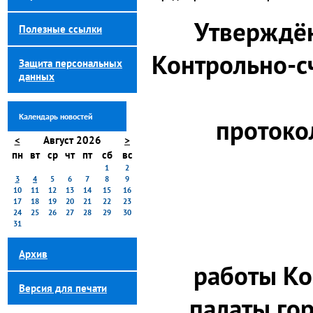
Утверждё
Полезные ссылки
Контрольно-с
Защита персональных
данных
Календарь новостей
протоко
<
Август 2026
>
пн
вт
ср
чт
пт
сб
вс
1
2
3
4
5
6
7
8
9
10
11
12
13
14
15
16
17
18
19
20
21
22
23
24
25
26
27
28
29
30
31
Архив
работы Ко
Версия для печати
палаты гор