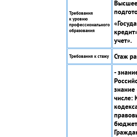
Высшее
подгот
Требования
к уровню
«Госуд
профессионального
образования
кредит
учет».
Стаж р
Требования к стажу
- знани
Российс
знание 
числе:
кодекс
правов
бюджет
Гражда