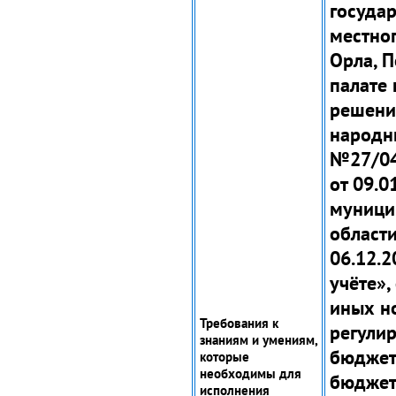
госуда
местног
Орла, 
палате
решени
народны
№27/04
от 09.0
муници
области
06.12.2
учёте»,
иных н
Требования к
регули
знаниям и умениям,
бюджетн
которые
необходимы для
бюджет
исполнения