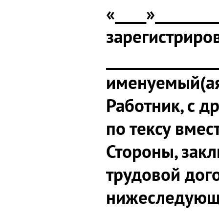
«____»_________
зарегистриров
______________
именуемый(ая
Работник
, с 
по тексу вме
Стороны, зак
трудовой дог
нижеследующ