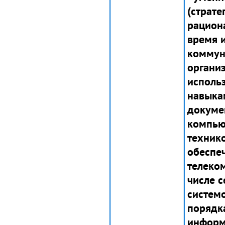
(страте
рацион
время и
коммун
организ
исполь
навыка
докумен
компью
техник
обеспе
телеко
числе с
системо
порядк
информ