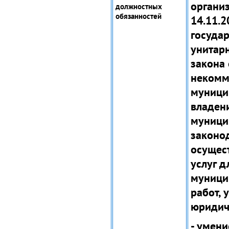
органи
должностных
обязанностей
14.11.2
госуда
унитар
закона 
некомм
муници
владен
муници
законо
осущест
услуг д
муници
работ, 
юридич
- умен