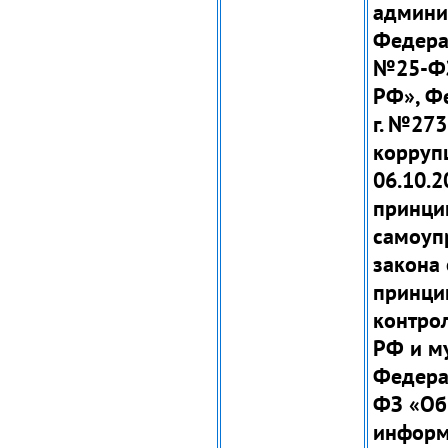
админи
Федерал
№25-ФЗ
РФ», Фе
г. №27
корруп
06.10.
принци
самоуп
закона 
принци
контро
РФ и м
Федерал
ФЗ «Об
информ