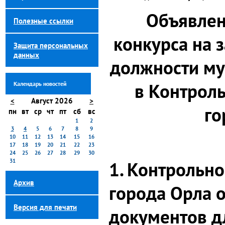
Объявлен
Полезные ссылки
конкурса на 
Защита персональных
данных
должности м
в Контроль
Календарь новостей
<
Август 2026
>
го
пн
вт
ср
чт
пт
сб
вс
1
2
3
4
5
6
7
8
9
10
11
12
13
14
15
16
17
18
19
20
21
22
23
24
25
26
27
28
29
30
31
1. Контрольно
Архив
города Орла 
Версия для печати
документов дл