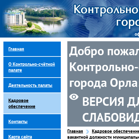
о
Добро пожал
Главная
Контрольно-
О Контрольно-счётной
палате
города Орла
Деятельность палаты
ВЕРСИЯ Д
Кадровое
обеспечение
СЛАБОВИ
Контакты
Главная
Кадровое обеспечени
Карта сайта
вакантной должности муниципальн