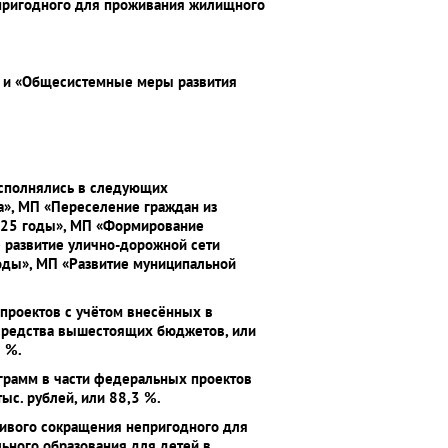
епригодного для проживания жилищного
» и «Общесистемные меры развития
исполнялись в следующих
», МП «Переселение граждан из
2025 годы», МП «Формирование
 развитие улично-дорожной сети
годы», МП «Развитие муниципальной
проектов с учётом внесённых в
– средства вышестоящих бюджетов, или
2 %.
грамм в части федеральных проектов
ыс. рублей, или 88,3 %.
чивого сокращения непригодного для
ьного образования для детей в