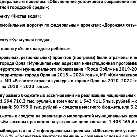
 федеральным проектам: «Обеспечение устойчивого сокращения н
ной городской среды»;
екту «Чистая вода»;
втомобильные дороги» по федеральным проектам: «Дорожная сеть
екту «Культурная среда»;
 проекту «Успех каждого ребёнка».
ральных, региональных) проектов (программ) были отражены и 
города Орла «Муниципальная адресная инвестиционная программа
территории муниципального образования «Город Орёл» на 2019-
территории города Орла на 2018 – 2024 годы», МП «Комплексное
», МП «Развитие отрасли культуры в городе Орле на 2020 -2022 
 на 2018 – 2020 годы».
ду размер бюджетных ассигнований на реализацию национальных 
1 594 710,3 тыс. рублей, в том числе: 1 543 911,3 тыс. рублей 
аний; 50 799,0 тыс. рублей – средства местного бюджета, или 3,
жетных средств на реализацию мероприятий муниципальных про
бъём кассовых расходов на указанные цели составил 1 408 465,6 т
 наблюдается по 2-м федеральным проектам: «Обеспечение устой
6,6 %, «Содействие занятости женщин – создание условий дошкол