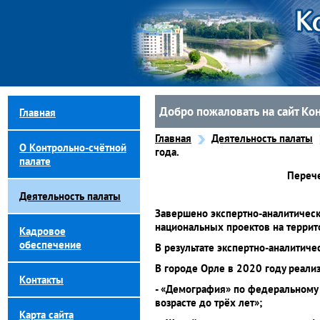
Добро пожаловать на сайт Ко
Главная
Главная
Деятельность палаты
О Контрольно-счётной
года.
палате
Перече
Деятельность палаты
Завершено экспертно-аналитичес
национальных проектов на террит
Кадровое
обеспечение
В результате экспертно-аналитич
В городе Орле в 2020 году реали
Контакты
- «Демография» по федеральному 
возрасте до трёх лет»;
Карта сайта