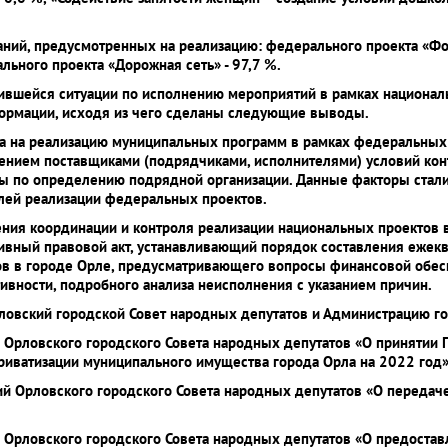
ний, предусмотренных на реализацию: федерального проекта «Ф
льного проекта «Дорожная сеть» - 97,7 %.
вшейся ситуации по исполнению мероприятий в рамках национал
формации, исходя из чего сделаны следующие выводы.
а на реализацию муниципальных программ в рамках федеральных 
ением поставщиками (подрядчиками, исполнителями) условий кон
ы по определению подрядной организации. Данные факторы стал
лей реализации федеральных проектов.
ления координации и контроля реализации национальных проектов 
вный правовой акт, устанавливающий порядок составления ежеква
в в городе Орле, предусматривающего вопросы финансовой обесп
ивности, подробного анализа неисполнения с указанием причин.
ловский городской Совет народных депутатов и Администрацию г
я Орловского городского Совета народных депутатов «О принятии
риватизации муниципального имущества города Орла на 2022 год»
ий Орловского городского Совета народных депутатов «О передач
я Орловского городского Совета народных депутатов «О предост