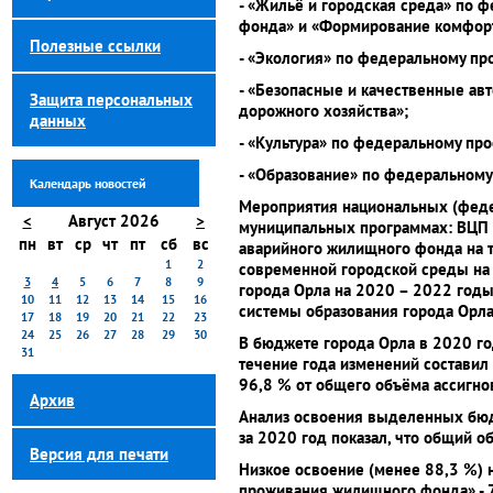
- «Жильё и городская среда» по
фонда» и «Формирование комфорт
Полезные ссылки
- «Экология» по федеральному про
- «Безопасные и качественные а
Защита персональных
дорожного хозяйства»;
данных
- «Культура» по федеральному про
- «Образование» по федеральному
Календарь новостей
Мероприятия национальных (феде
<
Август 2026
>
муниципальных программах: ВЦП 
пн
вт
ср
чт
пт
сб
вс
аварийного жилищного фонда на 
1
2
современной городской среды на 
3
4
5
6
7
8
9
города Орла на 2020 – 2022 годы
10
11
12
13
14
15
16
системы образования города Орла
17
18
19
20
21
22
23
24
25
26
27
28
29
30
В бюджете города Орла в 2020 го
31
течение года изменений составил 
96,8 % от общего объёма ассигнов
Архив
Анализ освоения выделенных бюд
за 2020 год показал, что общий о
Версия для печати
Низкое освоение (менее 88,3 %)
проживания жилищного фонда» - 7