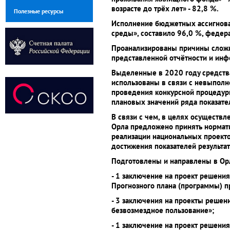
возрасте до трёх лет» - 82,8 %.
Полезные ресурсы
Исполнение бюджетных ассигнова
среды», составило 96,0 %, федера
Проанализированы причины сложи
представленной отчётности и ин
Выделенные в 2020 году средств
использованы в связи с невыполн
проведения конкурсной процедур
плановых значений ряда показате
В связи с чем, в целях осуществ
Орла предложено принять нормати
реализации национальных проекто
достижения показателей результат
Подготовлены и направлены в Ор
- 1 заключение на проект решени
Прогнозного плана (программы) п
- 3 заключения на проекты решен
безвозмездное пользование»;
- 1 заключение на проект решени