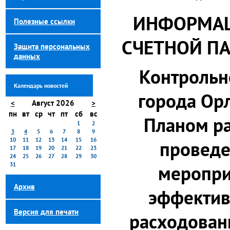
ИНФОРМАЦ
Полезные ссылки
СЧЕТНОЙ ПА
Защита персональных
данных
Контрольн
Календарь новостей
города Орл
<
Август 2026
>
пн
вт
ср
чт
пт
сб
вс
Планом ра
1
2
3
4
5
6
7
8
9
10
11
12
13
14
15
16
проведе
17
18
19
20
21
22
23
24
25
26
27
28
29
30
31
меропри
Архив
эффектив
Версия для печати
расходова