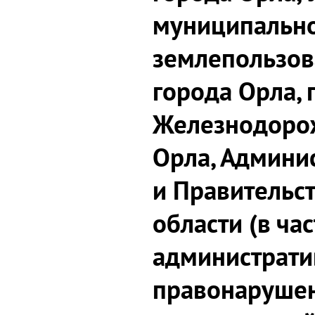
муниципально
землепользов
города Орла,
Железнодорож
Орла, Админи
и Правительс
области (в ча
администрат
правонарушен