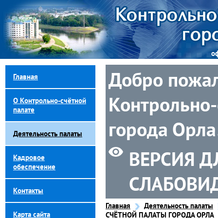
о
Добро пожал
Главная
Контрольно-
О Контрольно-счётной
палате
города Орла
Деятельность палаты
ВЕРСИЯ Д
Кадровое
обеспечение
СЛАБОВИ
Контакты
Главная
Деятельность палаты
Карта сайта
СЧЁТНОЙ ПАЛАТЫ ГОРОДА ОРЛА