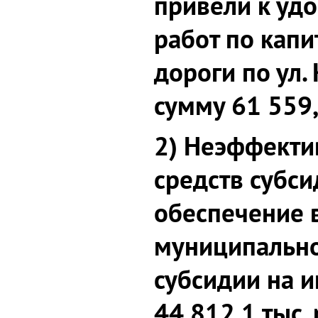
привели к уд
работ по кап
дороги по ул.
сумму 61 559,
2) Неэффекти
средств субс
обеспечение 
муниципально
субсидии на 
44 812,1 тыс. 