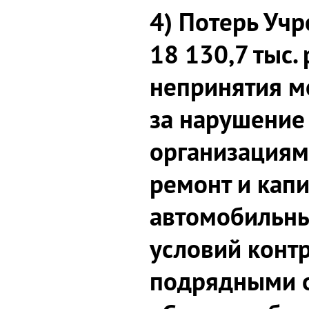
4) Потерь Уч
18 130,7 тыс.
непринятия м
за нарушени
организация
ремонт и кап
автомобильны
условий конт
подрядными о